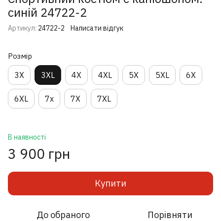
cиній 24722-2
Артикул:
24722-2
Написати відгук
Розмір
3X
3XL
4X
4XL
5X
5XL
6X
6XL
7х
7X
7XL
В наявності
3 900 грн
Купити
До обраного
Порівняти