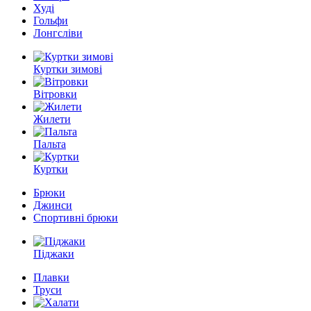
Худі
Гольфи
Лонгсліви
Куртки зимові
Вітровки
Жилети
Пальта
Куртки
Брюки
Джинси
Спортивні брюки
Піджаки
Плавки
Труси