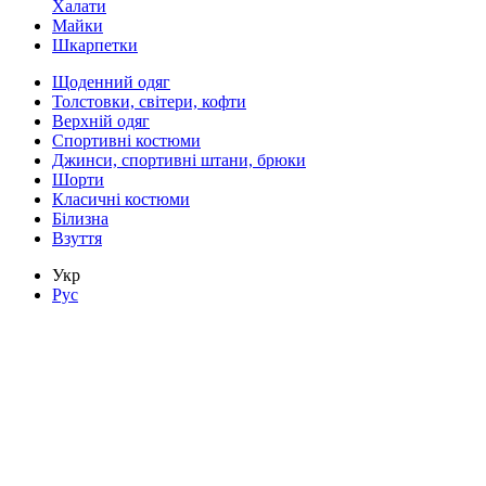
Халати
Майки
Шкарпетки
Щоденний одяг
Толстовки, світери, кофти
Верхній одяг
Спортивні костюми
Джинси, спортивні штани, брюки
Шорти
Класичні костюми
Білизна
Взуття
Укр
Рус