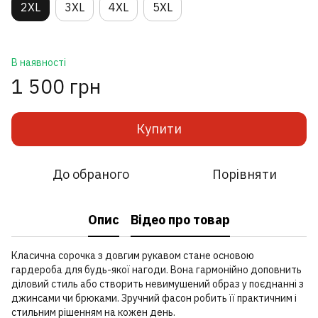
2XL
3XL
4XL
5XL
В наявності
1 500 грн
Купити
До обраного
Порівняти
Опис
Відео про товар
Класична сорочка з довгим рукавом стане основою
гардероба для будь-якої нагоди. Вона гармонійно доповнить
діловий стиль або створить невимушений образ у поєднанні з
джинсами чи брюками. Зручний фасон робить її практичним і
стильним рішенням на кожен день.