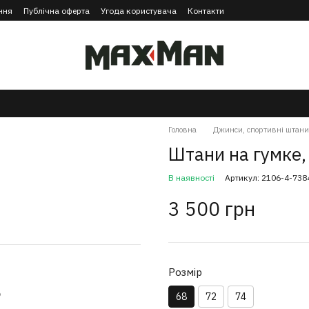
ння
Публічна оферта
Угода користувача
Контакти
Головна
Джинси, спортивні штани
Штани на гумке,
В наявності
Артикул: 2106-4-738
3 500 грн
Розмір
ю
68
72
74