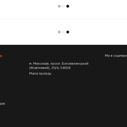
я
Ми в соцмер
м. Миколаїв, просп. Богоявленський
(Жовтневий), 20/6, 54018
Мапа проїзду
com