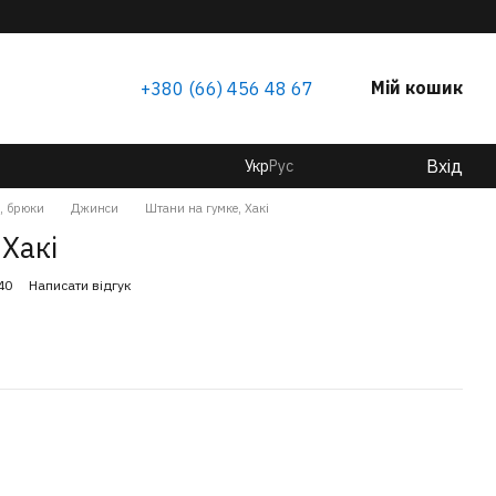
Мій кошик
+380 (66) 456 48 67
Вхід
Укр
Рус
, брюки
Джинси
Штани на гумке, Хакі
 Хакі
40
Написати відгук