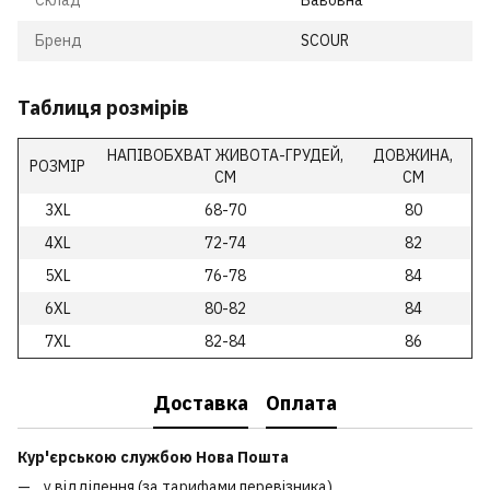
Склад
Бавовна
Бренд
SCOUR
Таблиця розмірів
НАПІВОБХВАТ ЖИВОТА-ГРУДЕЙ,
ДОВЖИНА,
РОЗМІР
СМ
СМ
3XL
68-70
80
4XL
72-74
82
5XL
76-78
84
6XL
80-82
84
7XL
82-84
86
Доставка
Оплата
Кур'єрською службою Нова Пошта
у відділення (за тарифами перевізника)