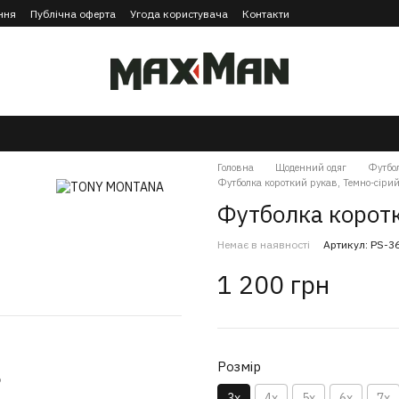
ння
Публічна оферта
Угода користувача
Контакти
Головна
Щоденний одяг
Футбо
Футболка короткий рукав, Темно-сіри
Футболка коротк
Немає в наявності
Артикул: PS-3
1 200 грн
Розмір
ю
3х
4х
5х
6х
7х