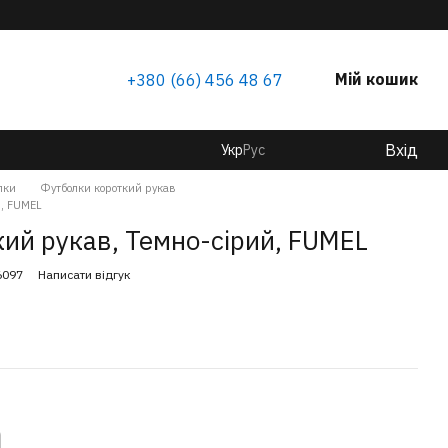
Мій кошик
+380 (66) 456 48 67
Вхід
Укр
Рус
лки
Футболки короткий рукав
й, FUMEL
ий рукав, Темно-сірий, FUMEL
6097
Написати відгук