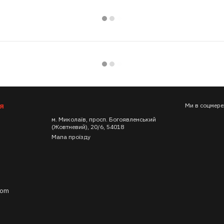
я
Ми в соцмер
м. Миколаїв, просп. Богоявленський
(Жовтневий), 20/6, 54018
Мапа проїзду
com