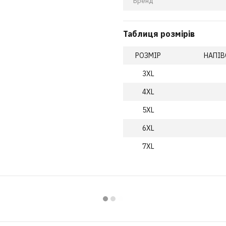
Бренд
Таблиця розмірів
РОЗМІР
НАПІВ
3XL
4XL
5XL
6XL
7XL