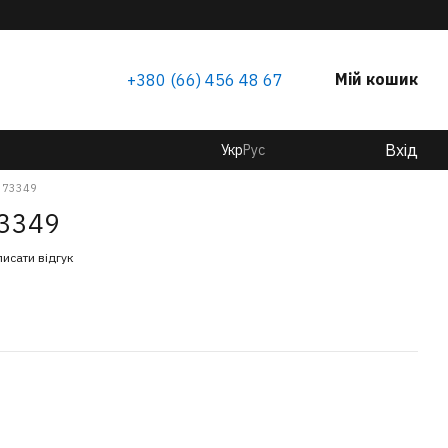
Мій кошик
+380 (66) 456 48 67
Вхід
Укр
Рус
і 73349
73349
исати відгук