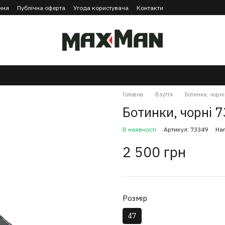
ння
Публічна оферта
Угода користувача
Контакти
Головна
Взуття
Ботинки, чорн
Ботинки, чорні 
В наявності
Артикул: 73349
Нап
2 500 грн
Розмір
47