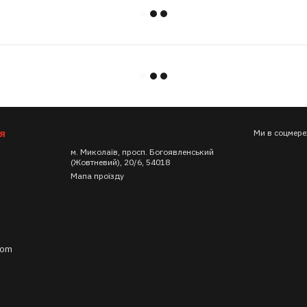
я
Ми в соцмер
м. Миколаїв, просп. Богоявленський
(Жовтневий), 20/6, 54018
Мапа проїзду
com