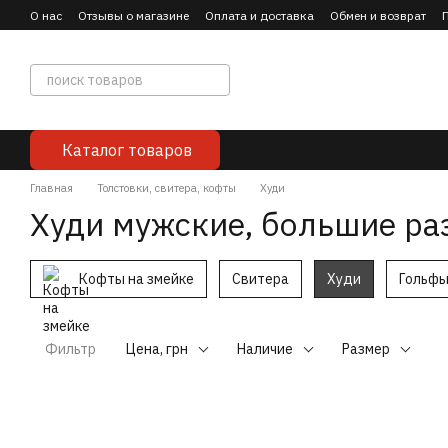
Перейти к основному контенту
О нас
Отзывы о магазине
Оплата и доставка
Обмен и возврат
Каталог товаров
Главная
Толстовки, свитера, кофты
Худи
Худи мужские, большие р
Кофты на змейке
Свитера
Худи
Гольф
Фильтр
Цена, грн
Наличие
Размер