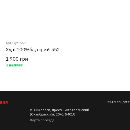
Артикул: 552
Худі 100%ба, сірий 552
1 900 грн
В наличии
ация
Мы в соцсетя
м. Николаев, просп. Богоявленский
(Октябрьский), 20/6, 54018
Карта проезда