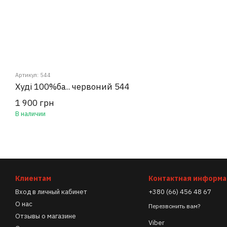
Артикул: 544
Худі 100%ба.. червоний 544
1 900 грн
В наличии
Клиентам
Контактная информ
Вход в личный кабинет
+380 (66) 456 48 67
О нас
Перезвонить вам?
Отзывы о магазине
Viber