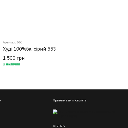
Артикул: 553
Худі 100%ба. сірий 553
1 500 грн
В наличии
х
Принимаем к оплате
© 2026