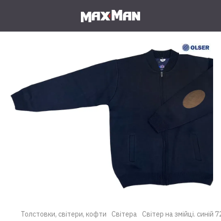
Толстовки, світери, кофти
Світера
Світер на змійці. синій 