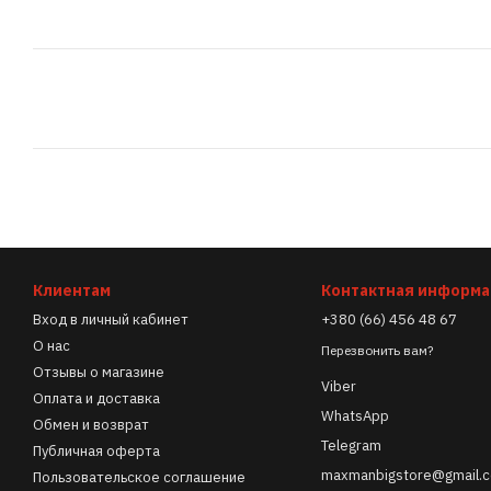
Клиентам
Контактная информ
Вход в личный кабинет
+380 (66) 456 48 67
О нас
Перезвонить вам?
Отзывы о магазине
Viber
Оплата и доставка
WhatsApp
Обмен и возврат
Telegram
Публичная оферта
maxmanbigstore@gmail.
Пользовательское соглашение