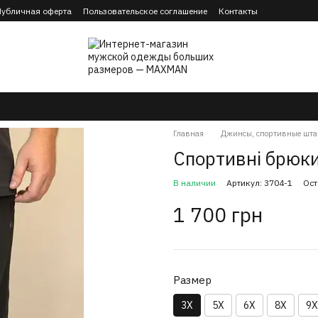
Публичная оферта
Пользовательское соглашение
Контакты
Главная
Джинсы, спортивные шта
Спортивні брюки
В наличии
Артикул: 3704-1
Ост
1 700 грн
Размер
3X
5X
6X
8X
9X