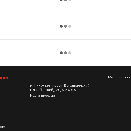
ация
Мы в соцсетя
м. Николаев, просп. Богоявленский
(Октябрьский), 20/6, 54018
Карта проезда
com