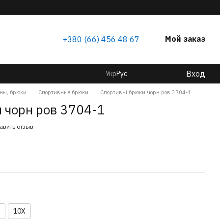
Мой заказ
+380 (66) 456 48 67
Вход
Укр
Рус
ны, брюки
Спортивные брюки
Спортивні брюки чорн ров 3704-1
 чорн ров 3704-1
авить отзыв
10X