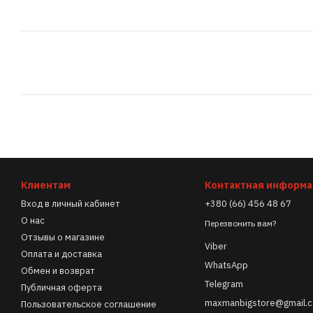
Клиентам
Контактная информ
Вход в личный кабинет
+380 (66) 456 48 67
О нас
Перезвонить вам?
Отзывы о магазине
Viber
Оплата и доставка
WhatsApp
Обмен и возврат
Telegram
Публичная оферта
maxmanbigstore@gmail.
Пользовательское соглашение