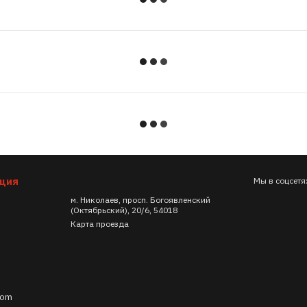
ация
Мы в соцсетя
м. Николаев, просп. Богоявленский
(Октябрьский), 20/6, 54018
Карта проезда
com