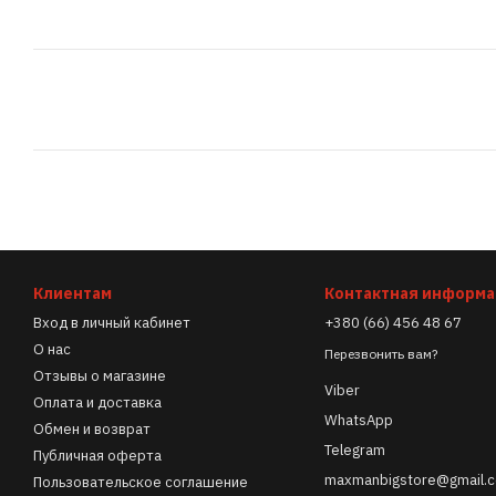
Клиентам
Контактная информ
Вход в личный кабинет
+380 (66) 456 48 67
О нас
Перезвонить вам?
Отзывы о магазине
Viber
Оплата и доставка
WhatsApp
Обмен и возврат
Telegram
Публичная оферта
maxmanbigstore@gmail.
Пользовательское соглашение