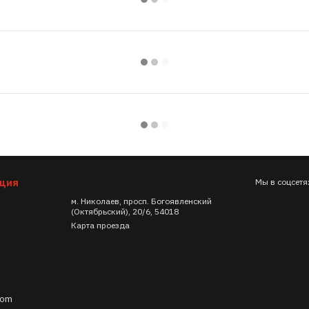
ация
Мы в соцсетя
м. Николаев, просп. Богоявленский
(Октябрьский), 20/6, 54018
Карта проезда
com