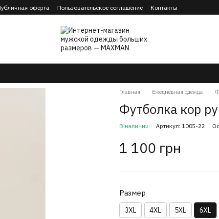
Публичная оферта
Пользовательское соглашение
Контакты
Главная
Ежедневная одежда
Ф
Футболка кор р
В наличии
Артикул: 1005-22
Ос
1 100 грн
Размер
3XL
4XL
5XL
6XL