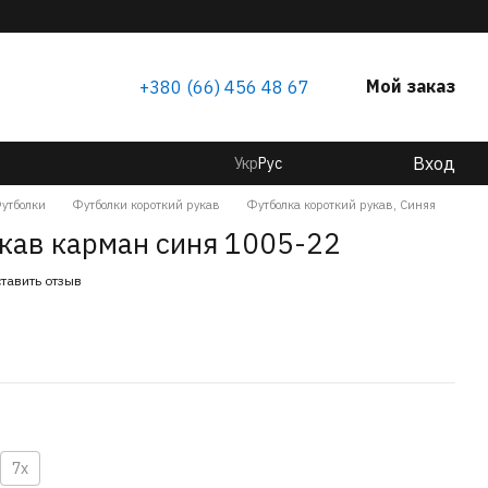
Мой заказ
+380 (66) 456 48 67
Вход
Укр
Рус
утболки
Футболки короткий рукав
Футболка короткий рукав, Синяя
укав карман синя 1005-22
тавить отзыв
7х