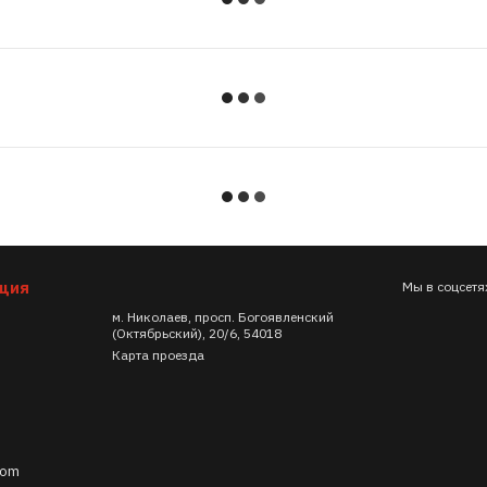
ация
Мы в соцсетя
м. Николаев, просп. Богоявленский
(Октябрьский), 20/6, 54018
Карта проезда
com