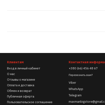
Клиентам
Контактная информ
Вход в личный кабинет
+380 (66) 456 48 67
О нас
Перезвонить вам?
Отзывы о магазине
Viber
Оплата и доставка
WhatsApp
Обмен и возврат
Telegram
Публичная оферта
maxmanbigstore@gmail.
Пользовательское соглашение