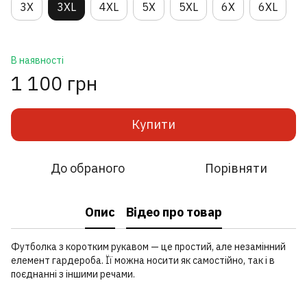
3X
3XL
4XL
5X
5XL
6X
6XL
В наявності
1 100 грн
Купити
До обраного
Порівняти
Опис
Відео про товар
Футболка з коротким рукавом — це простий, але незамінний
елемент гардероба. Її можна носити як самостійно, так і в
поєднанні з іншими речами.