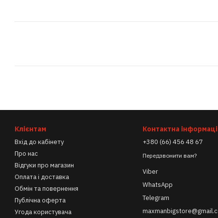
Клієнтам
Контактна інформаці
Вхід до кабінету
+380 (66) 456 48 67
Про нас
Передзвонити вам?
Відгуки про магазин
Viber
Оплата і доставка
WhatsApp
Обмін та повернення
Telegram
Публічна оферта
maxmanbigstore@gmail.
Угода користувача