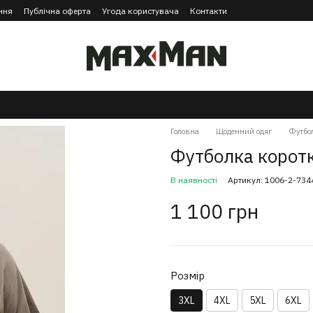
ння
Публічна оферта
Угода користувача
Контакти
Головна
Щоденний одяг
Футбо
Футболка корот
В наявності
Артикул: 1006-2-734
1 100 грн
Розмір
3XL
4XL
5XL
6XL