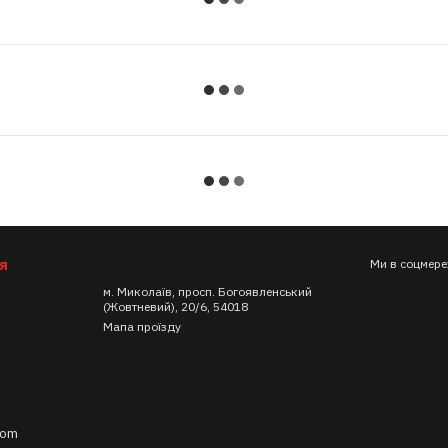
я
Ми в соцмер
м. Миколаїв, просп. Богоявленський
(Жовтневий), 20/6, 54018
Мапа проїзду
com