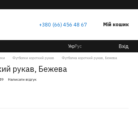
Мій кошик
+380 (66) 456 48 67
Вхід
Укр
Рус
лки
Футболки короткий рукав
Футболка короткий рукав, Бежева
кий рукав, Бежева
49
Написати відгук